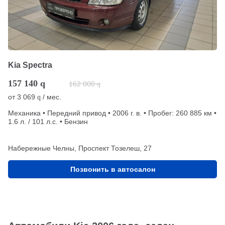
Kia Spectra
157 140
q
162 000
q
от
3 069
/ мес.
q
Механика • Передний привод • 2006 г. в. • Пробег: 260 885 км •
1.6 л. / 101 л.с. • Бензин
Набережные Челны, Проспект Тозелеш, 27
Позвонить в автосалон