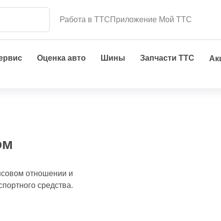
Работа в ТТС
Приложение Мой ТТС
сервис
Оценка авто
Шины
Запчасти ТТС
Ак
ом
нсовом отношении и
спортного средства.