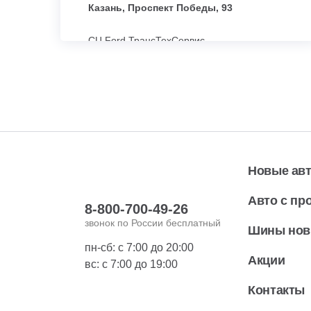
Казань, Проспект Победы, 93
СЦ Ford ТрансТехСервис
Набережные Челны, ул.
Машиностроительная, 108
СЦ Ford ТрансТехСервис
Уфа, ул. Рубежная, 182
СЦ Renault ТрансТехСервис
Казань, Проспект Ибрагимова, 48
Новые ав
Авто с пр
СЦ Renault ТрансТехСервис
8-800-700-49-26
Казань, Мамадышский тракт, 30
звонок по России бесплатный
Шины но
пн-сб: с 7:00 до 20:00
СЦ Kia ТрансТехСервис
Акции
вс: с 7:00 до 19:00
Казань, Проспект Победы, 194/1
Контакты
СЦ Kia ТрансТехСервис