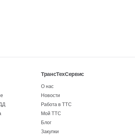
ТрансТехСервис
О нас
ие
Новости
БДД
Работа в ТТС
а
Мой ТТС
Блог
Закупки