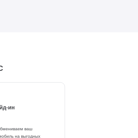
С
йд-ин
бмениваем ваш
мобиль на выгодных