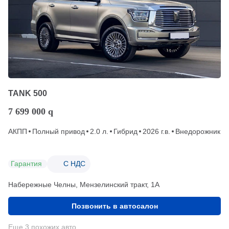
TANK 500
7 699 000
q
АКПП
Полный привод
2.0 л.
Гибрид
2026 г.в.
Внедорожник
Гарантия
С НДС
Набережные Челны, Мензелинский тракт, 1А
Позвонить в автосалон
Еще 3 похожих авто