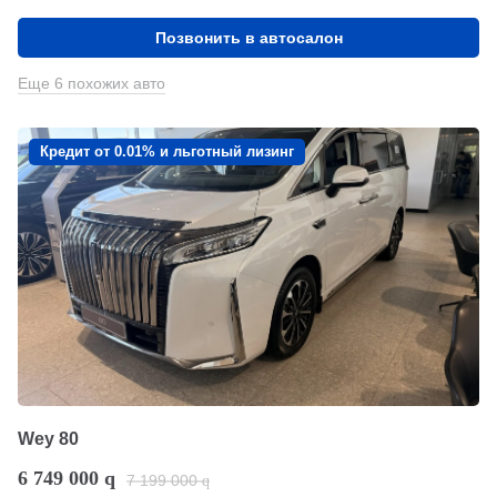
Позвонить в автосалон
Еще 6 похожих авто
Кредит от 0.01% и льготный лизинг
Wey 80
6 749 000
q
7 199 000
q