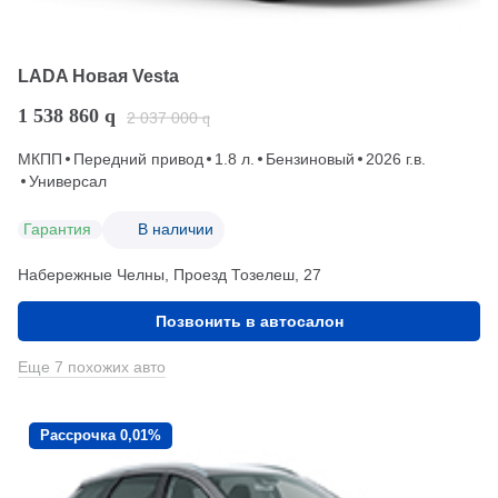
LADA Новая Vesta
1 538 860
q
2 037 000
q
МКПП
Передний привод
1.8 л.
Бензиновый
2026 г.в.
Универсал
Гарантия
В наличии
Набережные Челны, Проезд ​Тозелеш, 27
Позвонить в автосалон
Еще 7 похожих авто
Рассрочка 0,01%