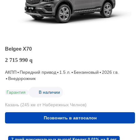
Belgee X70
2 715 990
q
АКПП
Передний привод
1.5 л.
Бензиновый
2026 г.в.
Внедорожник
Гарантия
В наличии
Казань (245 км от Набережных Челнов)
Позвонить в автосалон
7 дней максимальных выгод! Кредит 0,01% на 8 лет