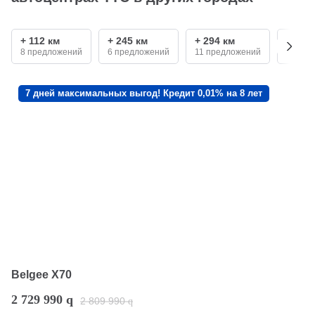
+ 112 км
+ 245 км
+ 294 км
+ 430
8 предложений
6 предложений
11 предложений
3 пред
7 дней максимальных выгод! Кредит 0,01% на 8 лет
Belgee X70
2 729 990
q
2 809 990
q