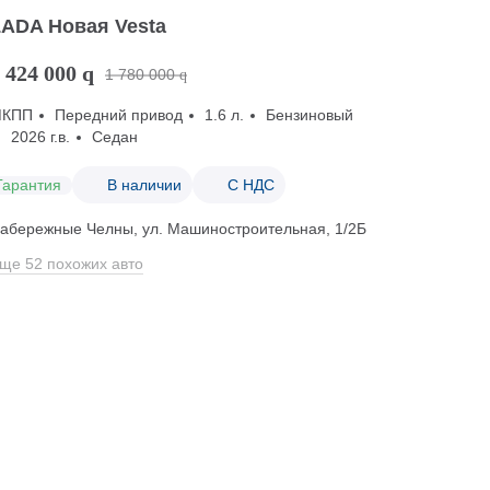
LADA Новая Vesta
 424 000
q
1 780 000
q
МКПП
Передний привод
1.6 л.
Бензиновый
2026 г.в.
Седан
Гарантия
В наличии
С НДС
абережные Челны, ул. Машиностроительная, 1/2Б
ще 52 похожих авто