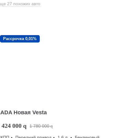
ще 27 похожих авто
Рассрочка 0,01%
LADA Новая Vesta
 424 000
q
1 780 000
q
МКПП
Передний привод
1.6 л.
Бензиновый