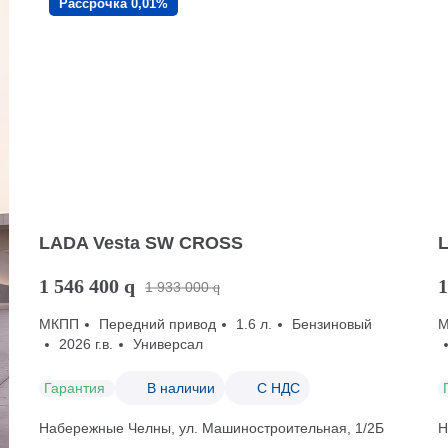
Рассрочка 0,01%
LADA Vesta SW CROSS
1 546 400
q
1
1 933 000
q
МКПП
Передний привод
1.6 л.
Бензиновый
2026 г.в.
Универсал
Гарантия
В наличии
С НДС
Набережные Челны, ул. Машиностроительная, 1/2Б
Н