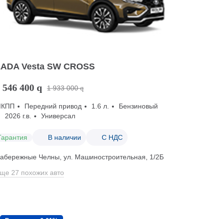
LADA Vesta SW CROSS
 546 400
q
1 933 000
q
МКПП
Передний привод
1.6 л.
Бензиновый
2026 г.в.
Универсал
Гарантия
В наличии
С НДС
абережные Челны, ул. Машиностроительная, 1/2Б
ще 27 похожих авто