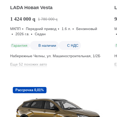
LADA Новая Vesta
1 424 000
q
9
1 780 000
q
МКПП
Передний привод
1.6 л.
Бензиновый
2026 г.в.
Седан
Гарантия
В наличии
С НДС
Набережные Челны, ул. Машиностроительная, 1/2Б
Н
Еще 52 похожих авто
Е
Рассрочка 0,01%