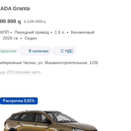
LADA Granta
00 800
q
1 126 000
q
МКПП
Передний привод
1.6 л.
Бензиновый
2026 г.в.
Седан
Гарантия
В наличии
С НДС
абережные Челны, ул. Машиностроительная, 1/2Б
ще 259 похожих авто
Рассрочка 0,01%