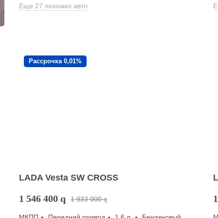
Еще 27 похожих авто
Е
Рассрочка 0,01%
LADA Vesta SW CROSS
1 546 400
q
1
1 933 000
q
МКПП
Передний привод
1.6 л.
Бензиновый