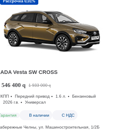
Рассрочка 0,01%
LADA Vesta SW CROSS
 546 400
q
1 933 000
q
МКПП
Передний привод
1.6 л.
Бензиновый
2026 г.в.
Универсал
Гарантия
В наличии
С НДС
абережные Челны, ул. Машиностроительная, 1/2Б