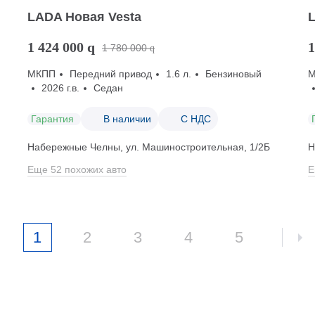
LADA Новая Vesta
1 424 000
q
1
1 780 000
q
МКПП
Передний привод
1.6 л.
Бензиновый
2026 г.в.
Седан
Гарантия
В наличии
С НДС
Набережные Челны, ул. Машиностроительная, 1/2Б
Н
Еще 52 похожих авто
Е
1
2
3
4
5