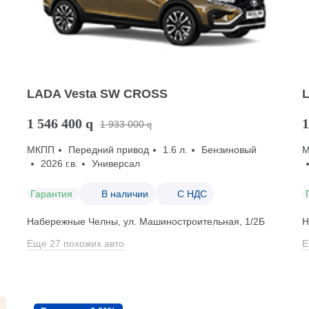
LADA Vesta SW CROSS
1 546 400
q
1
1 933 000
q
МКПП
Передний привод
1.6 л.
Бензиновый
2026 г.в.
Универсал
Гарантия
В наличии
С НДС
Набережные Челны, ул. Машиностроительная, 1/2Б
Н
Еще 27 похожих авто
Е