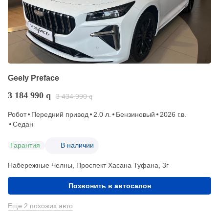
Geely Preface
3 184 990
q
3 434 990
q
Робот
Передний привод
2.0 л.
Бензиновый
2026 г.в.
Седан
Гарантия
В наличии
Набережные Челны, Проспект Хасана Туфана, 3г
Позвонить в автосалон
Еще 2 похожих авто