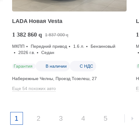
LADA Новая Vesta
1 382 860
q
1
1 837 000
q
МКПП
Передний привод
1.6 л.
Бензиновый
2026 г.в.
Седан
Гарантия
В наличии
С НДС
Набережные Челны, Проезд ​Тозелеш, 27
Н
Еще 54 похожих авто
Е
1
2
3
4
5