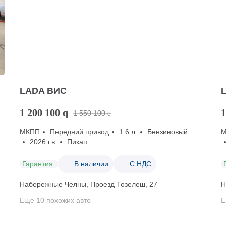
LADA ВИС
1 200 100
q
1
1 550 100
q
МКПП
Передний привод
1.6 л.
Бензиновый
2026 г.в.
Пикап
Гарантия
В наличии
С НДС
Набережные Челны, Проезд ​Тозелеш, 27
Н
Еще 10 похожих авто
Е