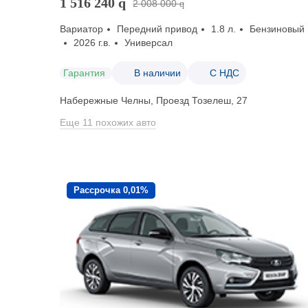
1 516 240
q
2 008 000
q
Вариатор
Передний привод
1.8 л.
Бензиновый
2026 г.в.
Универсал
Гарантия
В наличии
С НДС
Набережные Челны, Проезд ​Тозелеш, 27
Еще 11 похожих авто
Рассрочка 0,01%