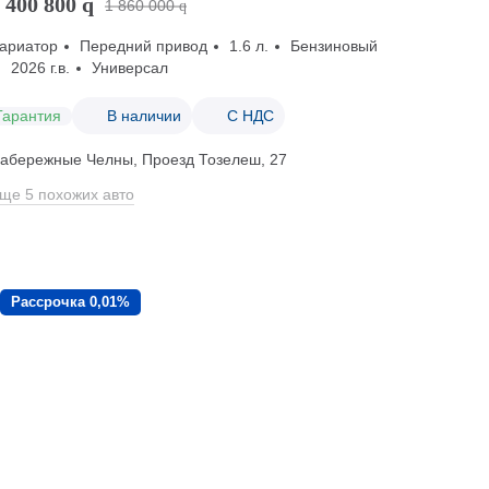
 400 800
q
1 860 000
q
ариатор
Передний привод
1.6 л.
Бензиновый
2026 г.в.
Универсал
Гарантия
В наличии
С НДС
абережные Челны, Проезд ​Тозелеш, 27
ще 5 похожих авто
Рассрочка 0,01%