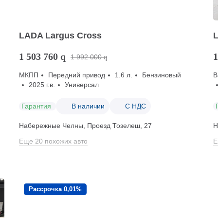
LADA Largus Cross
1 503 760
q
1
1 992 000
q
МКПП
Передний привод
1.6 л.
Бензиновый
В
2025 г.в.
Универсал
Гарантия
В наличии
С НДС
Набережные Челны, Проезд ​Тозелеш, 27
Н
Еще 20 похожих авто
Е
Рассрочка 0,01%