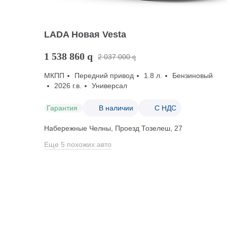
LADA Новая Vesta
1 538 860
q
2 037 000
q
МКПП
Передний привод
1.8 л.
Бензиновый
2026 г.в.
Универсал
Гарантия
В наличии
С НДС
Набережные Челны, Проезд ​Тозелеш, 27
Еще 5 похожих авто