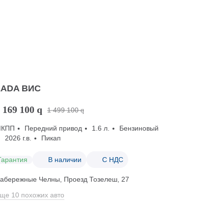
LADA ВИС
 169 100
q
1 499 100
q
МКПП
Передний привод
1.6 л.
Бензиновый
2026 г.в.
Пикап
Гарантия
В наличии
С НДС
абережные Челны, Проезд ​Тозелеш, 27
ще 10 похожих авто