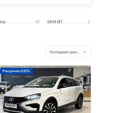
iva
48
SKM M7
2
Последние принятые
Рассрочка 0,01%