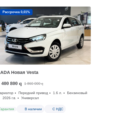
Рассрочка 0,01%
LADA Новая Vesta
 400 800
q
1 860 000
q
ариатор
Передний привод
1.6 л.
Бензиновый
2026 г.в.
Универсал
Гарантия
В наличии
С НДС