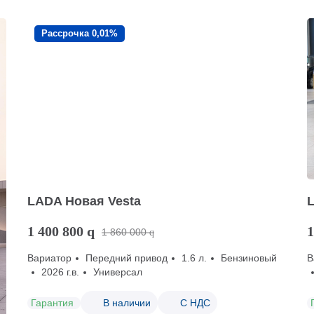
Рассрочка 0,01%
LADA Новая Vesta
1 400 800
q
1
1 860 000
q
Вариатор
Передний привод
1.6 л.
Бензиновый
В
2026 г.в.
Универсал
Гарантия
В наличии
С НДС