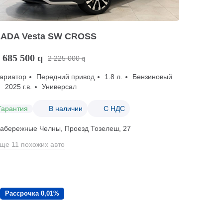
LADA Vesta SW CROSS
 685 500
q
2 225 000
q
ариатор
Передний привод
1.8 л.
Бензиновый
2025 г.в.
Универсал
Гарантия
В наличии
С НДС
абережные Челны, Проезд ​Тозелеш, 27
ще 11 похожих авто
Рассрочка 0,01%