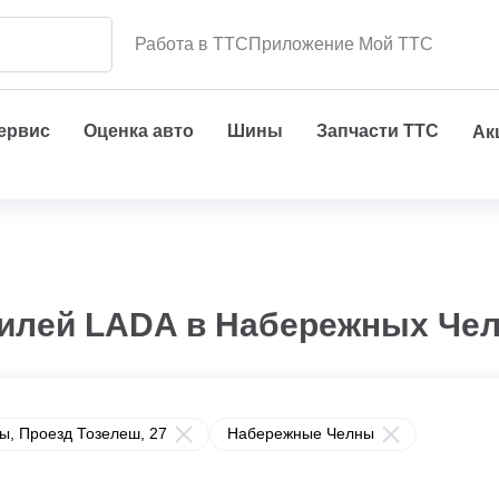
Работа в ТТС
Приложение Мой ТТС
сервис
Оценка авто
Шины
Запчасти ТТС
Ак
илей LADA в Набережных Чел
, Проезд ​Тозелеш, 27
Набережные Челны