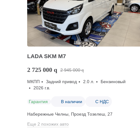
LADA SKM M7
2 725 000
q
2 945 000
q
МКПП
Задний привод
2.0 л.
Бензиновый
2026 г.в.
Гарантия
В наличии
С НДС
Набережные Челны, Проезд ​Тозелеш, 27
Еще 2 похожих авто