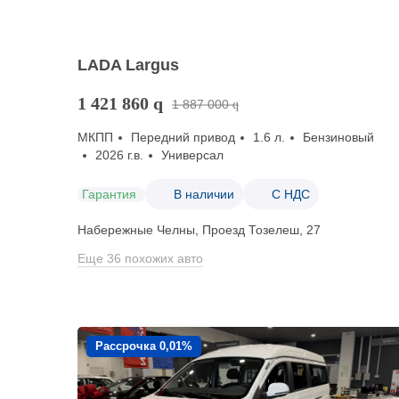
LADA Largus
1 421 860
q
1 887 000
q
МКПП
Передний привод
1.6 л.
Бензиновый
2026 г.в.
Универсал
Гарантия
В наличии
С НДС
Набережные Челны, Проезд ​Тозелеш, 27
Еще 36 похожих авто
Рассрочка 0,01%