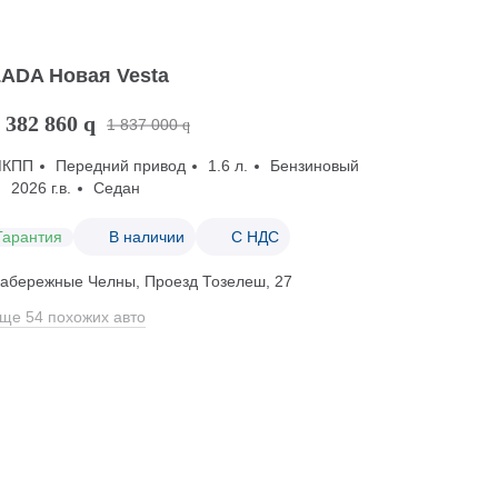
LADA Новая Vesta
 382 860
q
1 837 000
q
МКПП
Передний привод
1.6 л.
Бензиновый
2026 г.в.
Седан
Гарантия
В наличии
С НДС
абережные Челны, Проезд ​Тозелеш, 27
ще 54 похожих авто