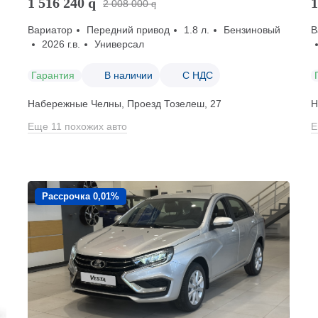
1 516 240
q
1
2 008 000
q
Вариатор
Передний привод
1.8 л.
Бензиновый
В
2026 г.в.
Универсал
Гарантия
В наличии
С НДС
Набережные Челны, Проезд ​Тозелеш, 27
Н
Еще 11 похожих авто
Е
Рассрочка 0,01%