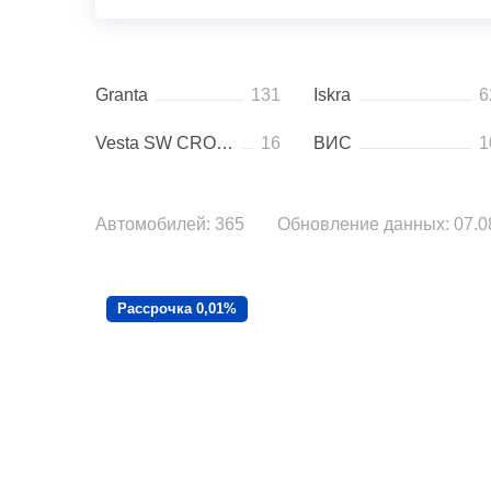
Granta
131
Iskra
6
Vesta SW CROSS
16
ВИС
1
Автомобилей: 365
Обновление данных: 07.08
Рассрочка 0,01%