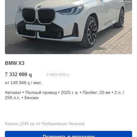
BMW X3
7 332 000
q
7 800 000
q
от
148 948
/ мес.
q
Автомат • Полный привод • 2025 г. в. • Пробег: 20 км • 2 л. /
258 л.с. • Бензин
Казань (245 км от Набережных Челнов)
Позвонить в автосалон