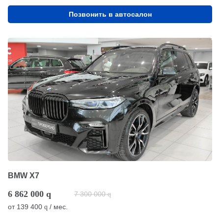
Позвонить в автосалон
BMW X7
6 862 000
q
7 300 000
q
от
139 400
/ мес.
q