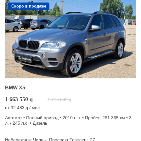
Скоро в продаже
BMW X5
1 663 550
q
1 715 000
q
от
32 483
/ мес.
q
Автомат • Полный привод • 2010 г. в. • Пробег: 261 365 км • 3
л. / 245 л.с. • Дизель
Набережные Челны, Проспект Тозелеш, 27