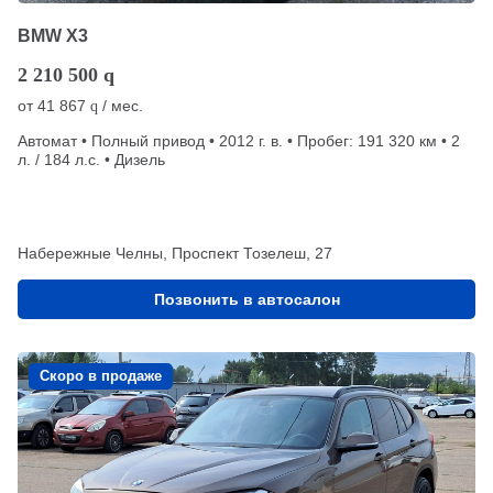
BMW X3
2 210 500
q
от
41 867
/ мес.
q
Автомат • Полный привод • 2012 г. в. • Пробег: 191 320 км • 2
л. / 184 л.с. • Дизель
Набережные Челны, Проспект Тозелеш, 27
Позвонить в автосалон
Скоро в продаже