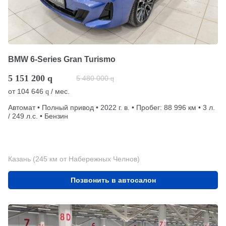
BMW 6-Series Gran Turismo
5 151 200
q
5 480 000
q
от
104 646
/ мес.
q
Автомат • Полный привод • 2022 г. в. • Пробег: 88 996 км • 3 л.
/ 249 л.с. • Бензин
Казань (245 км от Набережных Челнов)
Позвонить в автосалон