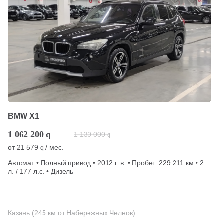
BMW X1
1 062 200
q
1 130 000
q
от
21 579
/ мес.
q
Автомат • Полный привод • 2012 г. в. • Пробег: 229 211 км • 2
л. / 177 л.с. • Дизель
Казань (245 км от Набережных Челнов)