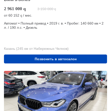
2 961 000
q
3 150 000
q
от
60 152
/ мес.
q
Автомат • Полный привод • 2019 г. в. • Пробег: 140 660 км • 2
л. / 190 л.с. • Дизель
Казань (245 км от Набережных Челнов)
Позвонить в автосалон