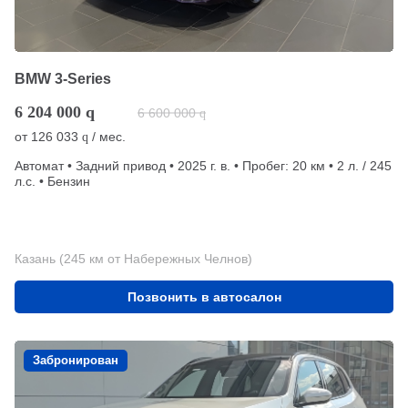
BMW 3-Series
6 204 000
q
6 600 000
q
от
126 033
/ мес.
q
Автомат • Задний привод • 2025 г. в. • Пробег: 20 км • 2 л. / 245
л.с. • Бензин
Казань (245 км от Набережных Челнов)
Позвонить в автосалон
Забронирован