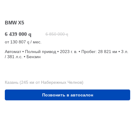
BMW X5
6 439 000
q
6 850 000
q
от
130 807
/ мес.
q
Автомат • Полный привод • 2023 г. в. • Пробег: 28 821 км • 3 л.
/ 381 л.с. • Бензин
Казань (245 км от Набережных Челнов)
Позвонить в автосалон