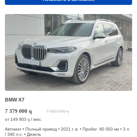
BMW X7
7 379 000
q
7 850 000
q
от
149 903
/ мес.
q
Автомат • Полный привод • 2021 г. в. • Пробег: 80 050 км • 3 л.
/ 340 л.с. • Дизель