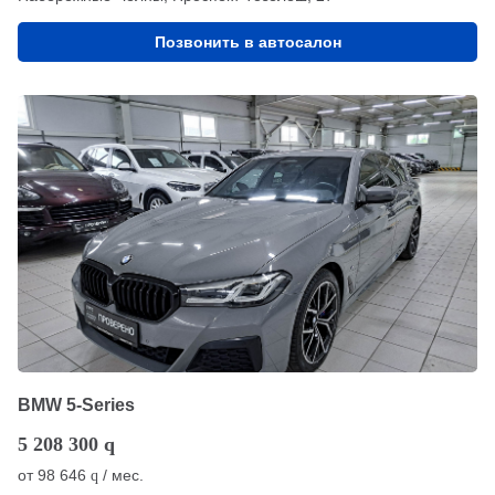
Позвонить в автосалон
BMW 5-Series
5 208 300
q
от
98 646
/ мес.
q