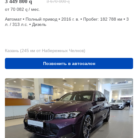
3 449 800
q
3 670 000
q
от
70 082
/ мес.
q
Автомат • Полный привод • 2016 г. в. • Пробег: 182 788 км • 3
л. / 313 л.с. • Дизель
Казань (245 км от Набережных Челнов)
Позвонить в автосалон