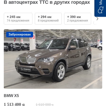
В автоцентрах ТТС в других городах
+ 245 км
+ 294 км
+ 390 км
+ 410
74 предложения
8 предложений
2 предложения
2 пре
Забронирован
BMW X5
1 513 400
q
1 610 000
q