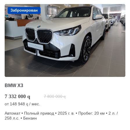
Забронирован
BMW X3
7 332 000
q
7 800 000
q
от
148 948
/ мес.
q
Автомат • Полный привод • 2025 г. в. • Пробег: 20 км • 2 л. /
258 л.с. • Бензин