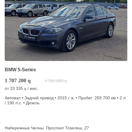
BMW 5-Series
1 707 200
q
1 760 000
q
от
33 335
/ мес.
q
Автомат • Задний привод • 2015 г. в. • Пробег: 269 700 км • 2 л.
/ 190 л.с. • Дизель
Набережные Челны, Проспект Тозелеш, 27