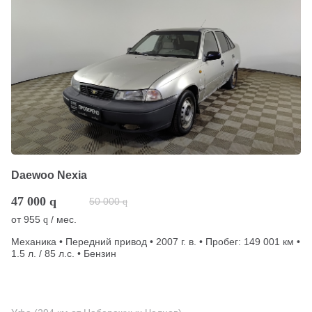
Daewoo Nexia
47 000
q
50 000
q
от
955
/ мес.
q
Механика • Передний привод • 2007 г. в. • Пробег: 149 001 км •
1.5 л. / 85 л.с. • Бензин