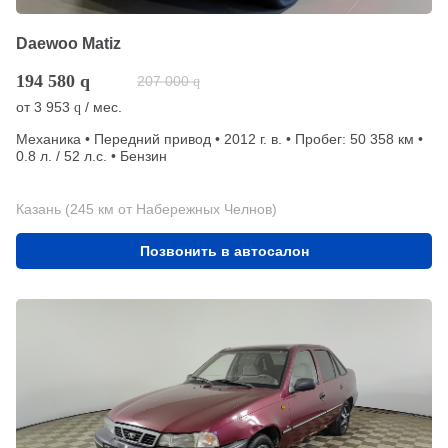
Daewoo Matiz
194 580
q
207 000
q
от
3 953
/ мес.
q
Механика • Передний привод • 2012 г. в. • Пробег: 50 358 км •
0.8 л. / 52 л.с. • Бензин
Казань (245 км от Набережных Челнов)
Позвонить в автосалон