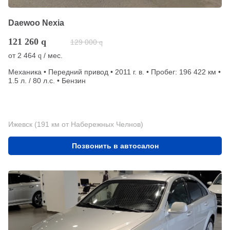
Daewoo Nexia
121 260
q
129 000
q
от
2 464
/ мес.
q
Механика • Передний привод • 2011 г. в. • Пробег: 196 422 км •
1.5 л. / 80 л.с. • Бензин
Ижевск (191 км от Набережных Челнов)
Позвонить в автосалон