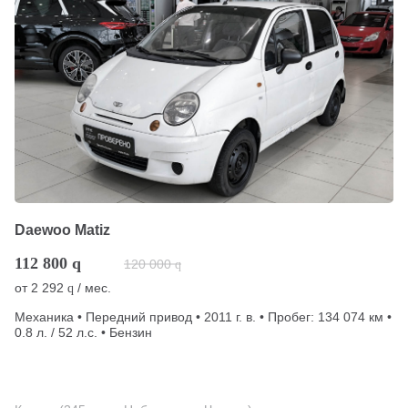
Daewoo Matiz
112 800
q
120 000
q
от
2 292
/ мес.
q
Механика • Передний привод • 2011 г. в. • Пробег: 134 074 км •
0.8 л. / 52 л.с. • Бензин