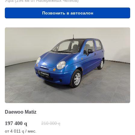
Уфа (294 км от Набережных Челнов)
Позвонить в автосалон
Daewoo Matiz
197 400
q
210 000
q
от
4 011
/ мес.
q