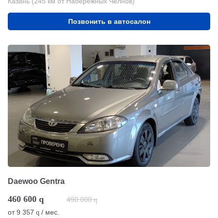
Казань (245 км от Набережных Челнов)
Позвонить в автосалон
Daewoo Gentra
460 600
q
490 000
q
от
9 357
/ мес.
q