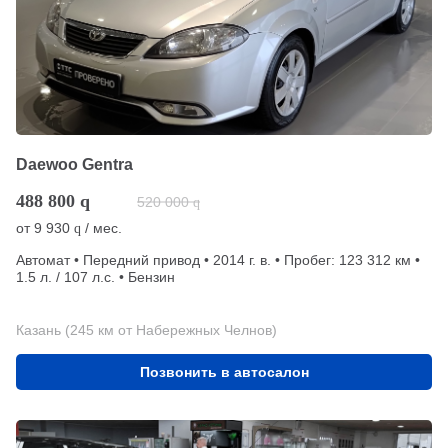
Daewoo Gentra
488 800
q
520 000
q
от
9 930
/ мес.
q
Автомат • Передний привод • 2014 г. в. • Пробег: 123 312 км •
1.5 л. / 107 л.с. • Бензин
Казань (245 км от Набережных Челнов)
Позвонить в автосалон