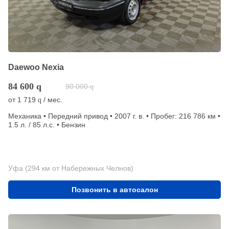
Daewoo Nexia
84 600
q
90 000
q
от
1 719
/ мес.
q
Механика • Передний привод • 2007 г. в. • Пробег: 216 786 км •
1.5 л. / 85 л.с. • Бензин
Уфа (294 км от Набережных Челнов)
Позвонить в автосалон