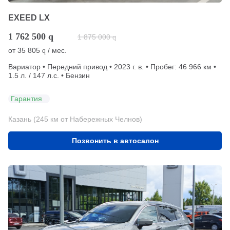
EXEED LX
1 762 500
q
1 875 000
q
от
35 805
/ мес.
q
Вариатор • Передний привод • 2023 г. в. • Пробег: 46 966 км •
1.5 л. / 147 л.с. • Бензин
Гарантия
Казань (245 км от Набережных Челнов)
Позвонить в автосалон