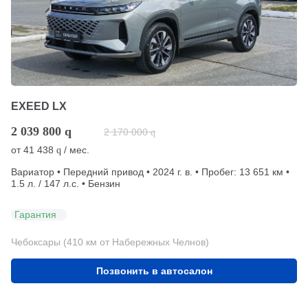
EXEED LX
2 039 800
q
2 170 000
q
от
41 438
/ мес.
q
Вариатор • Передний привод • 2024 г. в. • Пробег: 13 651 км •
1.5 л. / 147 л.с. • Бензин
Гарантия
Чебоксары (410 км от Набережных Челнов)
Позвонить в автосалон