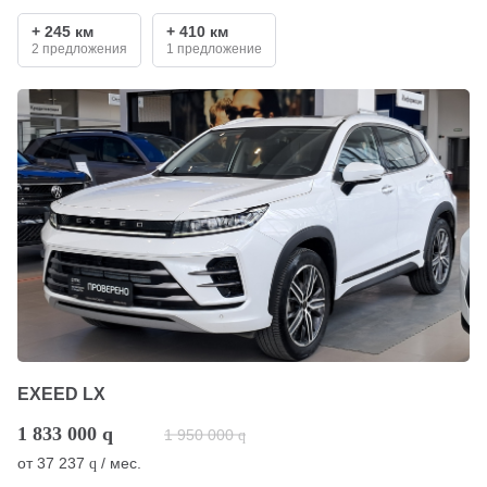
+ 245 км
+ 410 км
2 предложения
1 предложение
EXEED LX
1 833 000
q
1 950 000
q
от
37 237
/ мес.
q