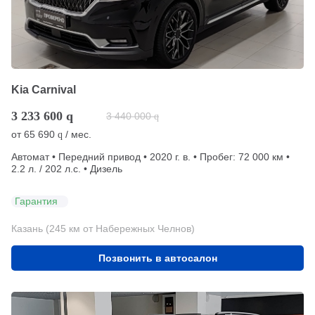
Kia Carnival
3 233 600
q
3 440 000
q
от
65 690
/ мес.
q
Автомат • Передний привод • 2020 г. в. • Пробег: 72 000 км •
2.2 л. / 202 л.с. • Дизель
Гарантия
Казань (245 км от Набережных Челнов)
Позвонить в автосалон