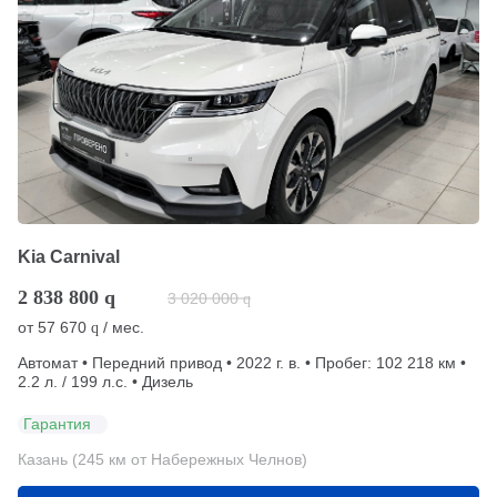
Kia Carnival
2 838 800
q
3 020 000
q
от
57 670
/ мес.
q
Автомат • Передний привод • 2022 г. в. • Пробег: 102 218 км •
2.2 л. / 199 л.с. • Дизель
Гарантия
Казань (245 км от Набережных Челнов)