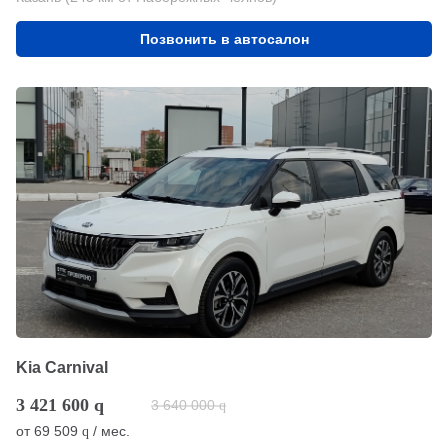
Позвонить в автосалон
Kia Carnival
3 421 600
q
3 640 000
q
от
69 509
/ мес.
q