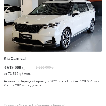
Kia Carnival
3 619 000
q
3 850 000
q
от
73 519
/ мес.
q
Автомат • Передний привод • 2021 г. в. • Пробег: 128 634 км •
2.2 л. / 202 л.с. • Дизель
Казань (245 км от Набережных Челнов)