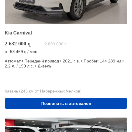
Kia Carnival
2 632 000
q
2 800 000
q
от
53 469
/ мес.
q
Автомат • Передний привод • 2021 г. в. • Пробег: 144 289 км •
2.2 л. / 199 л.с. • Дизель
Казань (245 км от Набережных Челнов)
Позвонить в автосалон