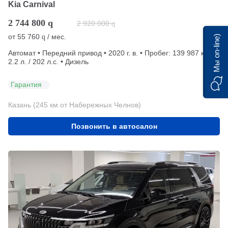
Kia Carnival
2 744 800
q
2 920 000
q
от
55 760
/ мес.
q
Мы on-line)
Автомат • Передний привод • 2020 г. в. • Пробег: 139 987 км •
2.2 л. / 202 л.с. • Дизель
Гарантия
Казань (245 км от Набережных Челнов)
Позвонить в автосалон