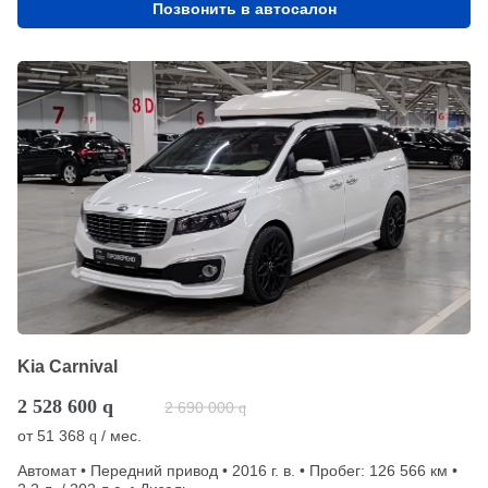
Позвонить в автосалон
Kia Carnival
2 528 600
q
2 690 000
q
от
51 368
/ мес.
q
Автомат • Передний привод • 2016 г. в. • Пробег: 126 566 км •