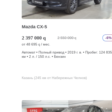
Mazda CX-5
2 397 000
q
2 550 000
-6%
q
от
48 695
/ мес.
q
Автомат • Полный привод • 2019 г. в. • Пробег: 124 835
км • 2 л. / 150 л.с. • Бензин
Казань (245 км от Набережных Челнов)