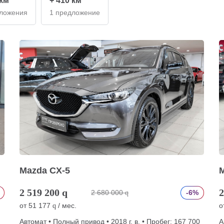
 км
+ 410 км
дложения
1 предложение
Mazda CX-5
2 519 200
q
2
2 680 000
-6%
q
от
51 177
/ мес.
о
q
Автомат • Полный привод • 2018 г. в. • Пробег: 167 700
А