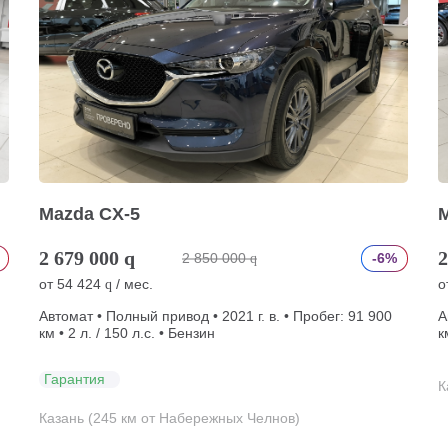
Mazda CX-5
2 679 000
q
2
2 850 000
-6%
q
от
54 424
/ мес.
о
q
Автомат • Полный привод • 2021 г. в. • Пробег: 91 900
А
км • 2 л. / 150 л.с. • Бензин
к
Гарантия
К
Казань (245 км от Набережных Челнов)