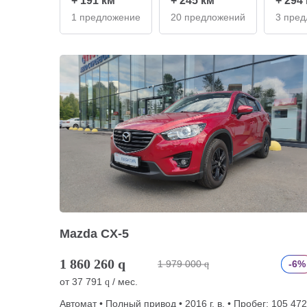
+ 191 км
+ 245 км
+ 294
1 предложение
20 предложений
3 пре
Mazda CX-5
1 860 260
q
1 979 000
-6%
q
от
37 791
/ мес.
q
Автомат • Полный привод • 2016 г. в. • Пробег: 105 472