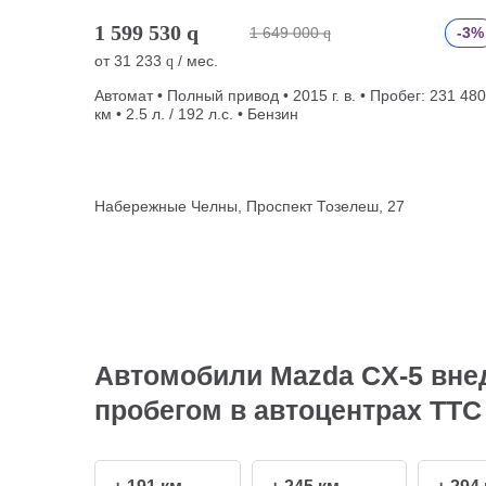
1 599 530
q
1 649 000
-3%
q
от
31 233
/ мес.
q
Автомат • Полный привод • 2015 г. в. • Пробег: 231 480
км • 2.5 л. / 192 л.с. • Бензин
Набережные Челны, Проспект Тозелеш, 27
Автомобили Mazda CX-5 внед
пробегом в автоцентрах ТТС