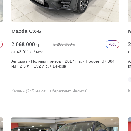
Mazda CX-5
2 068 000
q
2
2 200 000
-6%
q
от
42 011
/ мес.
о
q
Автомат • Полный привод • 2017 г. в. • Пробег: 97 384
А
км • 2.5 л. / 192 л.с. • Бензин
к
Казань (245 км от Набережных Челнов)
К