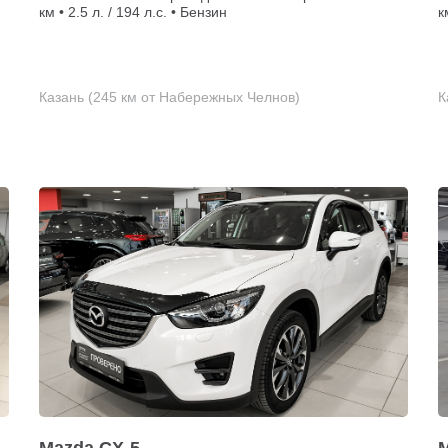
км • 2.5 л. / 194 л.с. • Бензин
к
Казань (245 км от Набережных Челнов)
К