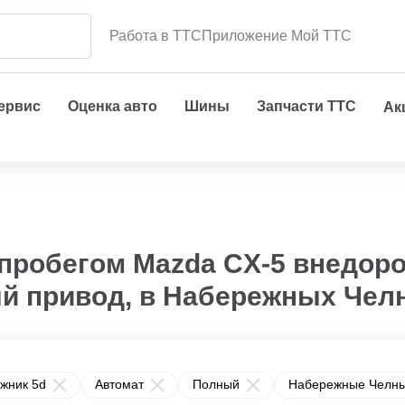
Работа в ТТС
Приложение Мой ТТС
сервис
Оценка авто
Шины
Запчасти ТТС
Ак
 пробегом Mazda CX-5 внедор
ый привод, в Набережных Чел
жник 5d
Автомат
Полный
Набережные Челн