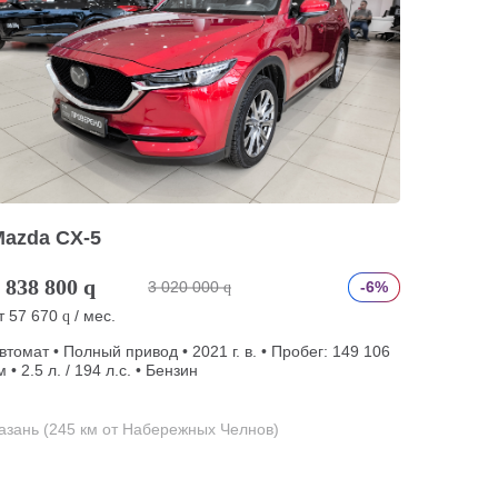
Mazda CX-5
 838 800
q
3 020 000
-6%
q
т
57 670
/ мес.
q
втомат • Полный привод • 2021 г. в. • Пробег: 149 106
м • 2.5 л. / 194 л.с. • Бензин
азань (245 км от Набережных Челнов)