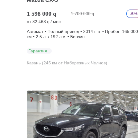
Mazda CX-5
1 598 000
q
1 700 000
-6%
q
от
32 463
/ мес.
q
Автомат • Полный привод • 2014 г. в. • Пробег: 165 000
км • 2.5 л. / 192 л.с. • Бензин
Гарантия
Казань (245 км от Набережных Челнов)