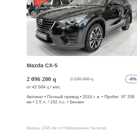
Mazda CX-5
2 096 200
q
2 230 000
-6%
q
от
42 584
/ мес.
q
Автомат • Полный привод • 2016 г. в. • Пробег: 97 338
км • 2.5 л. / 192 л.с. • Бензин
Казань (245 км от Набережных Челнов)