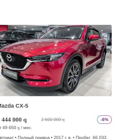
Mazda CX-5
 444 000
q
2 600 000
-6%
q
т
49 650
/ мес.
q
втомат • Полный привод • 2017 г. в. • Пробег: 66 033