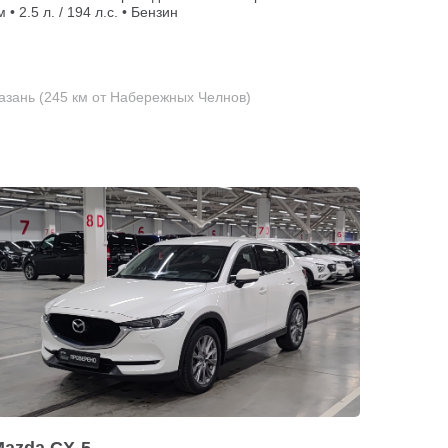
м • 2.5 л. / 194 л.с. • Бензин
азань (245 км от Набережных Челнов)