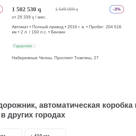
1 502 530
q
1 549 000
-3%
q
от
29 339
/ мес.
q
Автомат • Полный привод • 2016 г. в. • Пробег: 204 516
км • 2 л. / 150 л.с. • Бензин
Гарантия
Набережные Челны, Проспект Тозелеш, 27
орожник, автоматическая коробка 
 в других городах