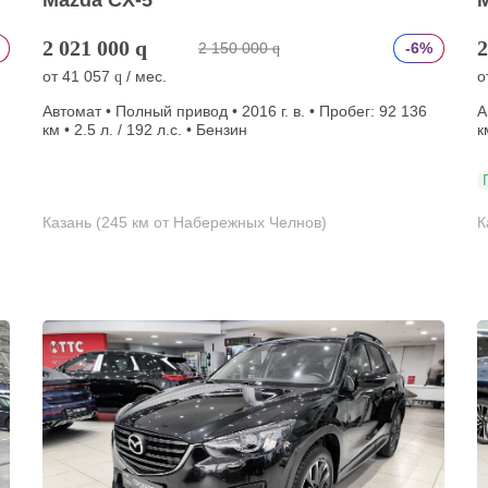
Mazda CX-5
2 021 000
q
2
2 150 000
-6%
q
от
41 057
/ мес.
о
q
Автомат • Полный привод • 2016 г. в. • Пробег: 92 136
А
км • 2.5 л. / 192 л.с. • Бензин
к
Казань (245 км от Набережных Челнов)
К