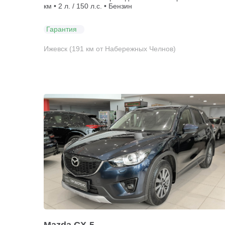
км • 2 л. / 150 л.с. • Бензин
Гарантия
Ижевск (191 км от Набережных Челнов)