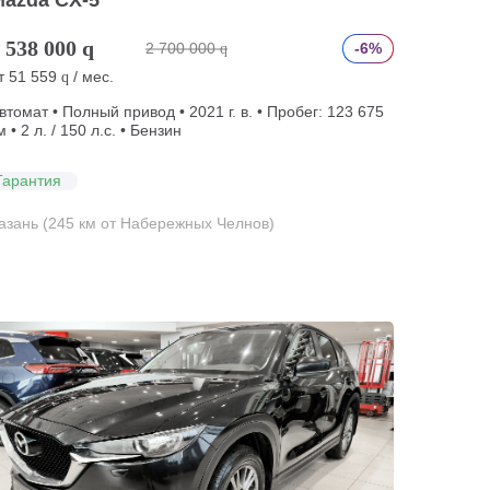
Mazda CX-5
 538 000
q
2 700 000
-6%
q
т
51 559
/ мес.
q
втомат • Полный привод • 2021 г. в. • Пробег: 123 675
м • 2 л. / 150 л.с. • Бензин
Гарантия
азань (245 км от Набережных Челнов)