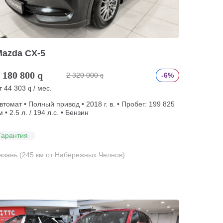
Mazda CX-5
 180 800
q
2 320 000
-6%
q
т
44 303
/ мес.
q
втомат • Полный привод • 2018 г. в. • Пробег: 199 825
м • 2.5 л. / 194 л.с. • Бензин
Гарантия
азань (245 км от Набережных Челнов)