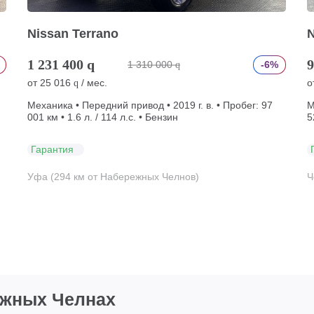
Nissan Terrano
N
1 231 400
q
9
1 310 000
-6%
q
от
25 016
/ мес.
о
q
Механика • Передний привод • 2019 г. в. • Пробег: 97
М
001 км • 1.6 л. / 114 л.с. • Бензин
5
Гарантия
Уфа (294 км от Набережных Челнов)
Ч
ежных Челнах