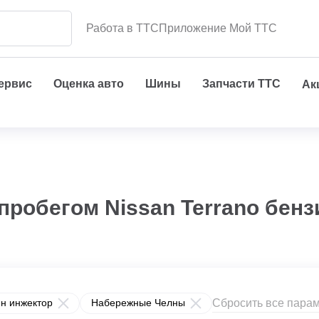
Работа в ТТС
Приложение Мой ТТС
сервис
Оценка авто
Шины
Запчасти ТТС
Ак
пробегом Nissan Terrano бен
Сбросить все пара
н инжектор
Набережные Челны