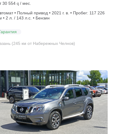
т
30 554
/ мес.
q
втомат • Полный привод • 2021 г. в. • Пробег: 117 226
м • 2 л. / 143 л.с. • Бензин
Гарантия
азань (245 км от Набережных Челнов)