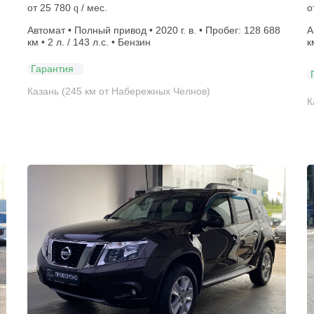
от
25 780
/ мес.
о
q
Автомат • Полный привод • 2020 г. в. • Пробег: 128 688
А
км • 2 л. / 143 л.с. • Бензин
к
Гарантия
Казань (245 км от Набережных Челнов)
К