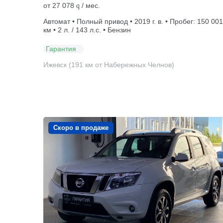
от
27 078
/ мес.
q
Автомат • Полный привод • 2019 г. в. • Пробег: 150 001
км • 2 л. / 143 л.с. • Бензин
Гарантия
Ижевск (191 км от Набережных Челнов)
Скоро в продаже