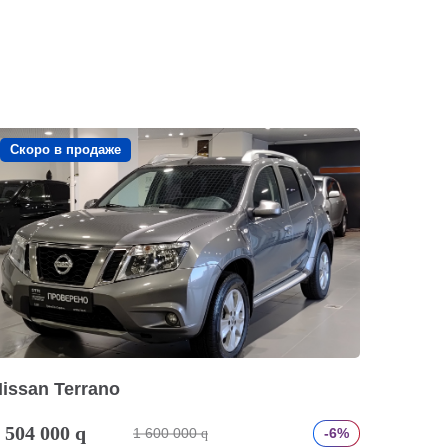
Скоро в продаже
issan Terrano
 504 000
q
1 600 000
-6%
q