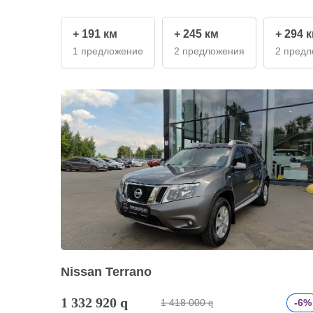
+ 191 км
+ 245 км
+ 294 
1 предложение
2 предложения
2 пред
Nissan Terrano
1 332 920
q
1 418 000
-6%
q