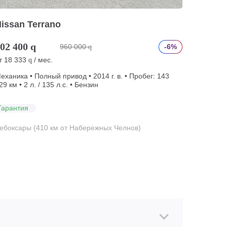
issan Terrano
02 400
q
960 000
-6%
q
т
18 333
/ мес.
q
еханика • Полный привод • 2014 г. в. • Пробег: 143
29 км • 2 л. / 135 л.с. • Бензин
Гарантия
ебоксары (410 км от Набережных Челнов)