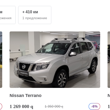
км
+ 410 км
ложения
1 предложение
Nissan Terrano
N
1 269 000
q
1
1 350 000
-6%
q