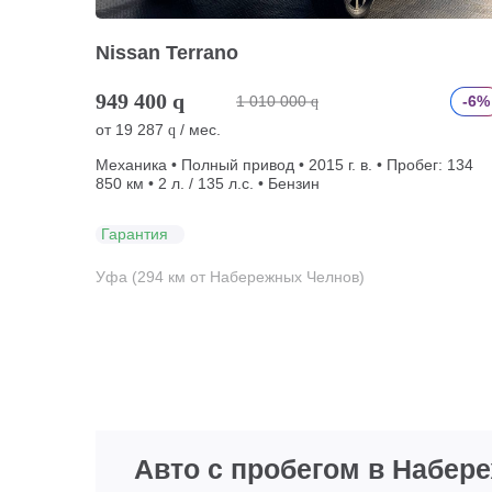
Nissan Terrano
949 400
q
1 010 000
-6%
q
от
19 287
/ мес.
q
Механика • Полный привод • 2015 г. в. • Пробег: 134
850 км • 2 л. / 135 л.с. • Бензин
Гарантия
Уфа (294 км от Набережных Челнов)
Авто с пробегом в Набер