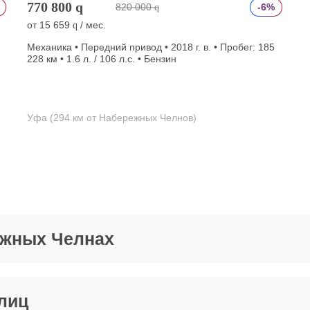
770 800
q
820 000
-6%
q
от
15 659
/ мес.
q
Механика • Передний привод • 2018 г. в. • Пробег: 185
228 км • 1.6 л. / 106 л.с. • Бензин
Уфа (294 км от Набережных Челнов)
ежных Челнах
 лиц