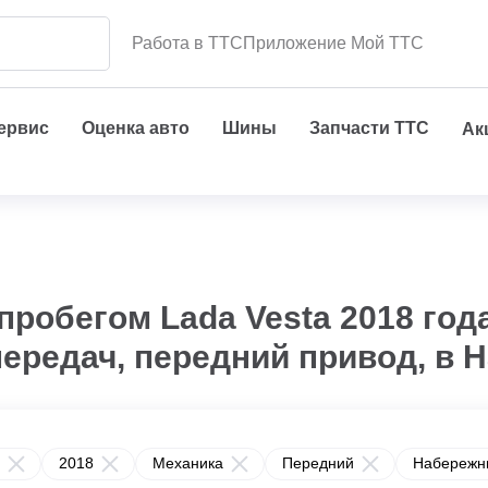
Работа в ТТС
Приложение Мой ТТС
сервис
Оценка авто
Шины
Запчасти ТТС
Ак
пробегом Lada Vesta 2018 года
передач, передний привод, в
2018
Механика
Передний
Набережн