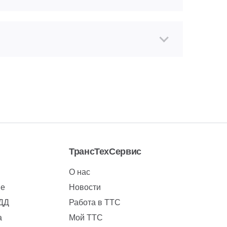
ТрансТехСервис
О нас
ие
Новости
БДД
Работа в ТТС
а
Мой ТТС