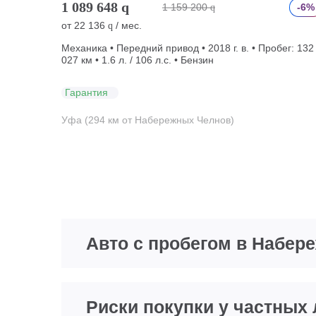
1 089 648
q
1 159 200
-6%
q
от
22 136
/ мес.
q
Механика • Передний привод • 2018 г. в. • Пробег: 132
027 км • 1.6 л. / 106 л.с. • Бензин
Гарантия
Уфа (294 км от Набережных Челнов)
Авто с пробегом в Набер
Риски покупки у частных