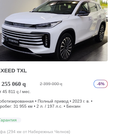
EXEED TXL
 255 060
q
2 399 000
-6%
q
т
45 811
/ мес.
q
оботизированная • Полный привод • 2023 г. в. •
робег: 31 955 км • 2 л. / 197 л.с. • Бензин
Гарантия
фа (294 км от Набережных Челнов)