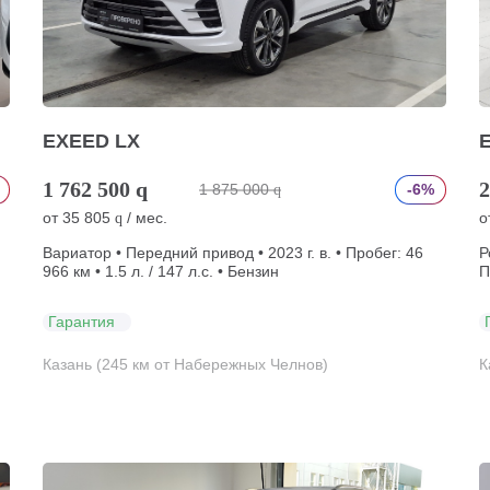
EXEED LX
1 762 500
q
2
1 875 000
-6%
q
от
35 805
/ мес.
о
q
Вариатор • Передний привод • 2023 г. в. • Пробег: 46
Р
966 км • 1.5 л. / 147 л.с. • Бензин
П
Гарантия
Казань (245 км от Набережных Челнов)
К