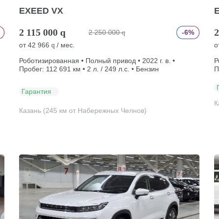
EXEED VX
2 115 000
q
2
2 250 000
-6%
q
от
42 966
/ мес.
о
q
Роботизированная • Полный привод • 2022 г. в. •
Р
Пробег: 112 691 км • 2 л. / 249 л.с. • Бензин
П
Гарантия
К
Казань (245 км от Набережных Челнов)