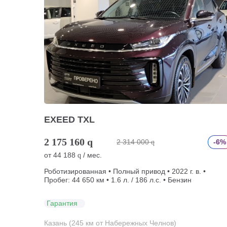
EXEED TXL
2 175 160
q
2 314 000
-6%
q
от
44 188
/ мес.
q
Роботизированная • Полный привод • 2022 г. в. •
Пробег: 44 650 км • 1.6 л. / 186 л.с. • Бензин
Гарантия
Казань (245 км от Набережных Челнов)