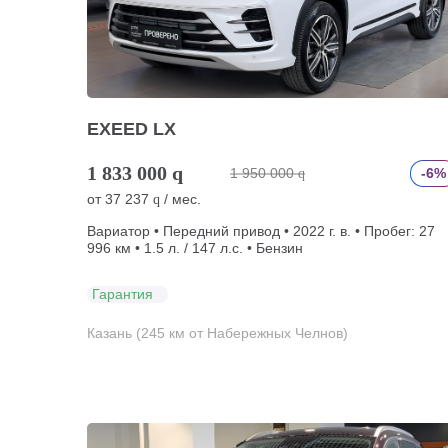
EXEED LX
1 833 000
q
1 950 000
-6%
q
от
37 237
/ мес.
q
Вариатор • Передний привод • 2022 г. в. • Пробег: 27
996 км • 1.5 л. / 147 л.с. • Бензин
Гарантия
Казань (245 км от Набережных Челнов)