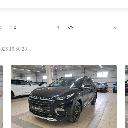
2
TXL
6
VX
8
026 16:50:28