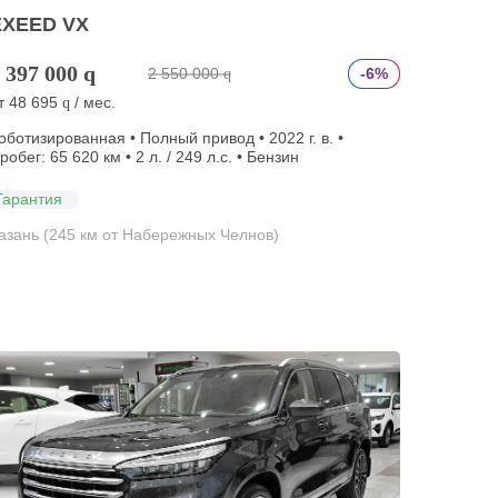
EXEED VX
 397 000
q
2 550 000
-6%
q
т
48 695
/ мес.
q
оботизированная • Полный привод • 2022 г. в. •
робег: 65 620 км • 2 л. / 249 л.с. • Бензин
Гарантия
азань (245 км от Набережных Челнов)