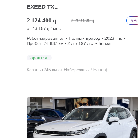
EXEED TXL
2 124 400
q
2 260 000
-6%
q
от
43 157
/ мес.
q
Роботизированная • Полный привод • 2023 г. в. •
Пробег: 76 837 км • 2 л. / 197 л.с. • Бензин
Гарантия
Казань (245 км от Набережных Челнов)