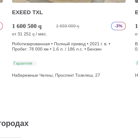
EXEED TXL
1 600 500
q
1
1 650 000
-3%
q
от
31 251
/ мес.
о
q
Роботизированная • Полный привод • 2021 г. в. •
В
Пробег: 78 000 км • 1.6 л. / 186 л.с. • Бензин
0
Гарантия
Набережные Челны, Проспект Тозелеш, 27
Н
городах