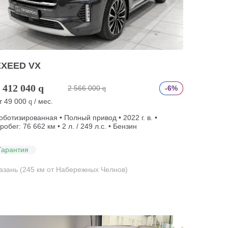
EXEED VX
 412 040
q
2 566 000
-6%
q
т
49 000
/ мес.
q
оботизированная • Полный привод • 2022 г. в. •
робег: 76 662 км • 2 л. / 249 л.с. • Бензин
Гарантия
азань (245 км от Набережных Челнов)