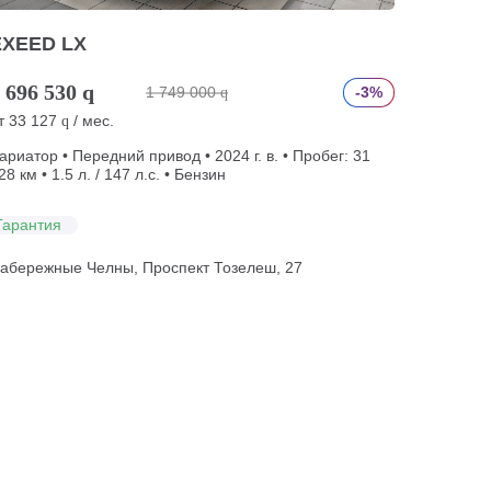
EXEED LX
 696 530
q
1 749 000
-3%
q
т
33 127
/ мес.
q
ариатор • Передний привод • 2024 г. в. • Пробег: 31
28 км • 1.5 л. / 147 л.с. • Бензин
Гарантия
абережные Челны, Проспект Тозелеш, 27