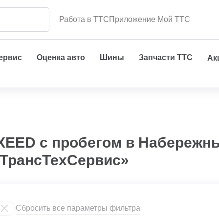
Работа в ТТС
Приложение Мой ТТС
сервис
Оценка авто
Шины
Запчасти ТТС
Ак
XEED с пробегом в Набережны
«ТрансТехСервис»
Сбросить все параметры фильтра