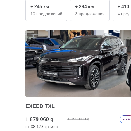
+ 245 км
+ 294 км
+ 410
10 предложений
3 предложения
4 пре
EXEED TXL
1 879 060
q
1 999 000
-6%
q
от
38 173
/ мес.
q