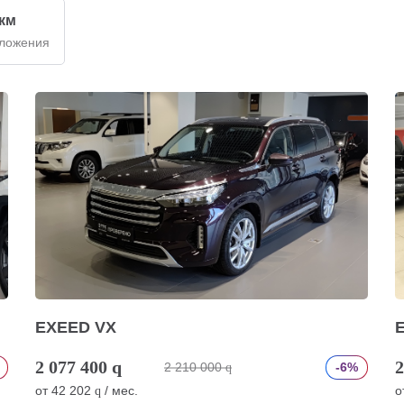
 км
дложения
EXEED VX
2 077 400
q
2
2 210 000
-6%
q
от
42 202
/ мес.
о
q