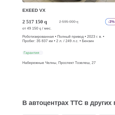
EXEED VX
2 517 150
q
2 595 000
-3%
q
от
49 150
/ мес.
q
Роботизированная • Полный привод • 2023 г. в. •
Пробег: 35 837 км • 2 л. / 249 л.с. • Бензин
Гарантия
Набережные Челны, Проспект Тозелеш, 27
В автоцентрах ТТС в других 