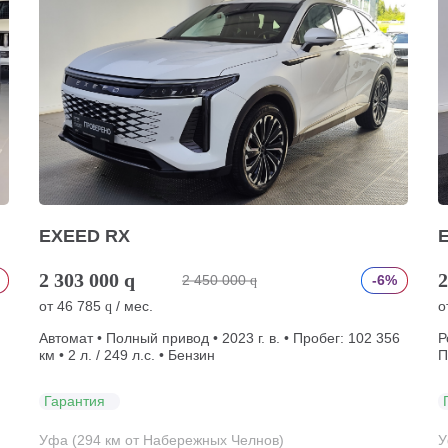
EXEED RX
2 303 000
q
2
2 450 000
-6%
q
от
46 785
/ мес.
о
q
Автомат • Полный привод • 2023 г. в. • Пробег: 102 356
Р
км • 2 л. / 249 л.с. • Бензин
П
Гарантия
Уфа (294 км от Набережных Челнов)
У