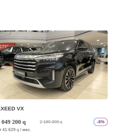
EXEED VX
 049 200
q
2 180 000
-6%
q
т
41 629
/ мес.
q