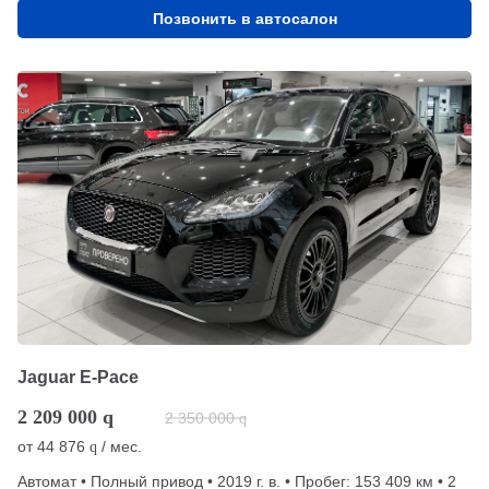
Позвонить в автосалон
Jaguar E-Pace
2 209 000
q
2 350 000
q
от
44 876
/ мес.
q
Автомат • Полный привод • 2019 г. в. • Пробег: 153 409 км • 2