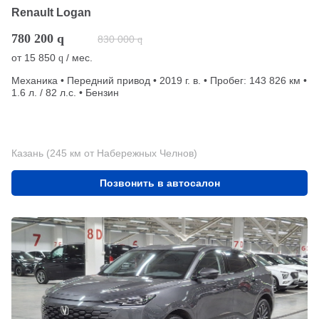
Renault Logan
780 200
q
830 000
q
от
15 850
/ мес.
q
Механика • Передний привод • 2019 г. в. • Пробег: 143 826 км •
1.6 л. / 82 л.с. • Бензин
Казань (245 км от Набережных Челнов)
Позвонить в автосалон