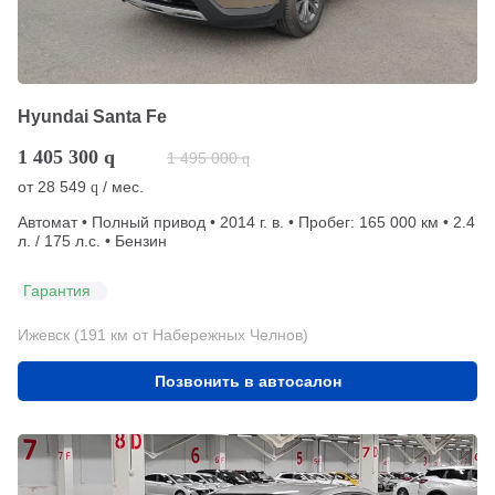
Hyundai Santa Fe
1 405 300
q
1 495 000
q
от
28 549
/ мес.
q
Автомат • Полный привод • 2014 г. в. • Пробег: 165 000 км • 2.4
л. / 175 л.с. • Бензин
Гарантия
Ижевск (191 км от Набережных Челнов)
Позвонить в автосалон