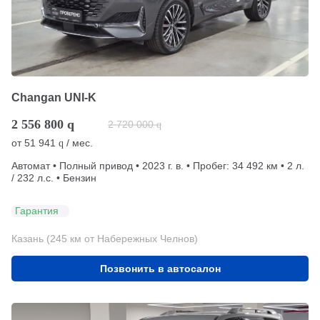
Changan UNI-K
2 556 800
q
2 720 000
q
от
51 941
/ мес.
q
Автомат • Полный привод • 2023 г. в. • Пробег: 34 492 км • 2 л.
/ 232 л.с. • Бензин
Гарантия
Казань (245 км от Набережных Челнов)
Позвонить в автосалон