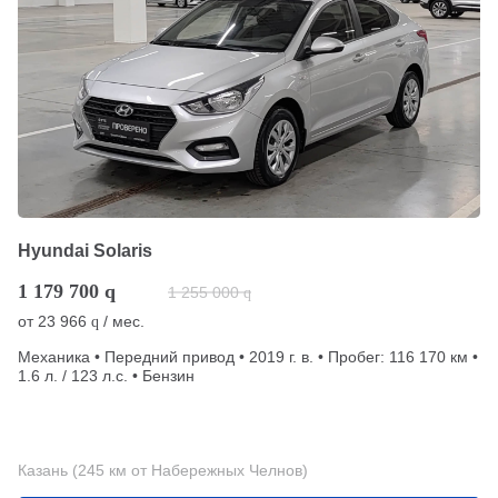
Hyundai Solaris
1 179 700
q
1 255 000
q
от
23 966
/ мес.
q
Механика • Передний привод • 2019 г. в. • Пробег: 116 170 км •
1.6 л. / 123 л.с. • Бензин
Казань (245 км от Набережных Челнов)