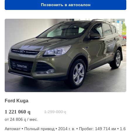
Позвонить в автосалон
Ford Kuga
1 221 060
q
1 299 000
q
от
24 806
/ мес.
q
Автомат • Полный привод • 2014 г. в. • Пробег: 149 714 км • 1.6