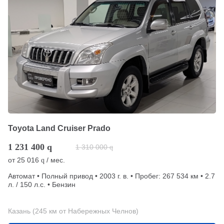
Toyota Land Cruiser Prado
1 231 400
q
1 310 000
q
от
25 016
/ мес.
q
Автомат • Полный привод • 2003 г. в. • Пробег: 267 534 км • 2.7
л. / 150 л.с. • Бензин
Казань (245 км от Набережных Челнов)