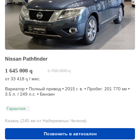
Nissan Pathfinder
1 645 000
q
1 750 000
q
от
33 418
/ мес.
q
Вариатор • Полный привод • 2015 г. в. • Пробег: 201 770 км •
3.5 л. / 249 л.с. • Бензин
Гарантия
Казань (245 км от Набережных Челнов)
Позвонить в автосалон