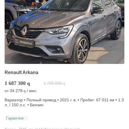
Renault Arkana
1 687 300
q
1 795 000
q
от
34 278
/ мес.
q
Вариатор • Полный привод • 2021 г. в. • Пробег: 67 011 км • 1.3
л. / 150 л.с. • Бензин
Гарантия