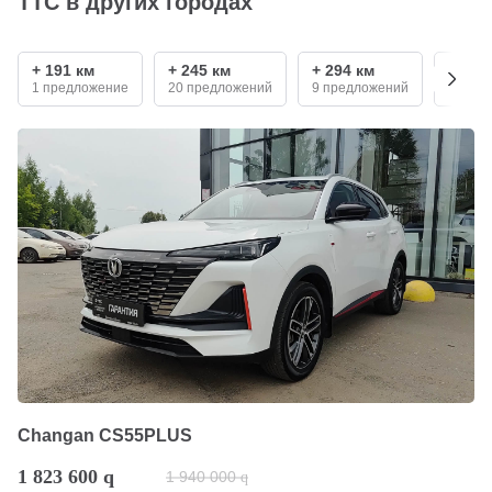
ТТС в других городах
+ 191 км
+ 245 км
+ 294 км
+ 390
1 предложение
20 предложений
9 предложений
3 пре
Changan CS55PLUS
1 823 600
q
1 940 000
q