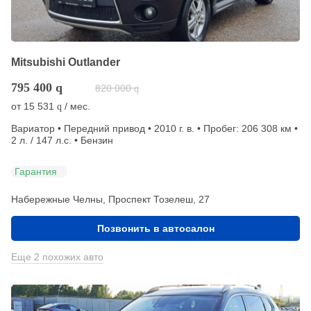
Mitsubishi Outlander
795 400
q
820 000
q
от
15 531
/ мес.
q
Вариатор • Передний привод • 2010 г. в. • Пробег: 206 308 км •
2 л. / 147 л.с. • Бензин
Гарантия
Набережные Челны, Проспект Тозелеш, 27
Позвонить в автосалон
Еще 2 похожих авто