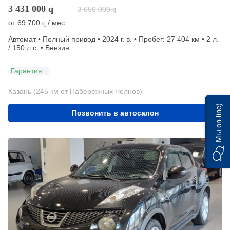
3 431 000
q
3 650 000
q
от
69 700
/ мес.
q
Автомат • Полный привод • 2024 г. в. • Пробег: 27 404 км • 2 л.
/ 150 л.с. • Бензин
Гарантия
Казань (245 км от Набережных Челнов)
Мы on-line)
Позвонить в автосалон