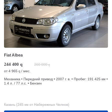
Fiat Albea
244 400
q
260 000
q
от
4 965
/ мес.
q
Механика • Передний привод • 2007 г. в. • Пробег: 191 425 км •
1.4 л. / 77 л.с. • Бензин
Казань (245 км от Набережных Челнов)