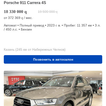
Porsche 911 Carrera 4S
18 330 000
q
19 500 000
q
от
372 369
/ мес.
q
Автомат • Полный привод • 2023 г. в. • Пробег: 11 357 км • 3 л.
/ 450 л.с. • Бензин
Казань (245 км от Набережных Челнов)
Позвонить в автосалон