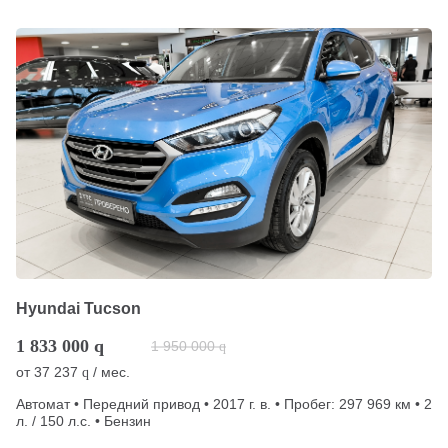
Hyundai Tucson
1 833 000
q
1 950 000
q
от
37 237
/ мес.
q
Автомат • Передний привод • 2017 г. в. • Пробег: 297 969 км • 2
л. / 150 л.с. • Бензин