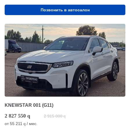
Позвонить в автосалон
KNEWSTAR 001 (G11)
2 827 550
q
2 915 000
q
от
55 211
/ мес.
q