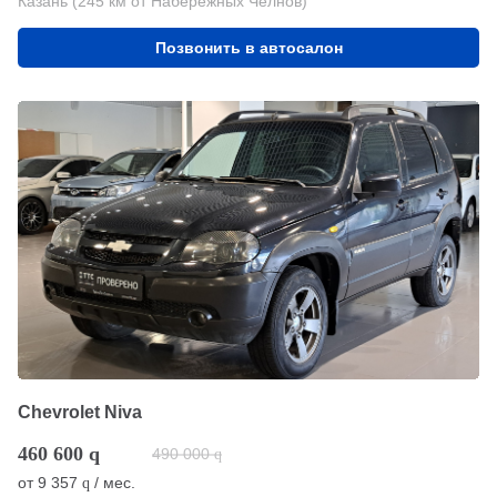
Казань (245 км от Набережных Челнов)
Позвонить в автосалон
Chevrolet Niva
460 600
q
490 000
q
от
9 357
/ мес.
q