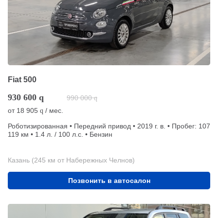
Fiat 500
930 600
q
990 000
q
от
18 905
/ мес.
q
Роботизированная • Передний привод • 2019 г. в. • Пробег: 107
119 км • 1.4 л. / 100 л.с. • Бензин
Казань (245 км от Набережных Челнов)
Позвонить в автосалон