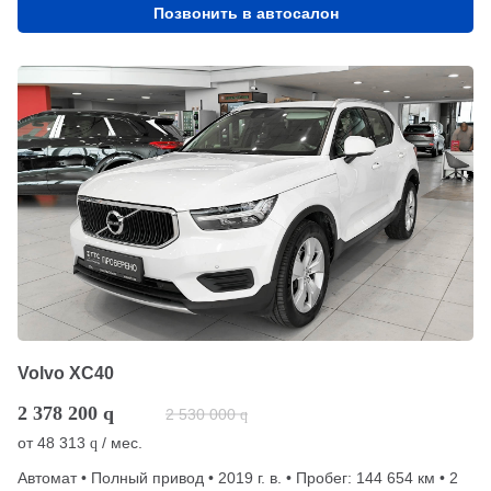
Позвонить в автосалон
Volvo XC40
2 378 200
q
2 530 000
q
от
48 313
/ мес.
q
Автомат • Полный привод • 2019 г. в. • Пробег: 144 654 км • 2