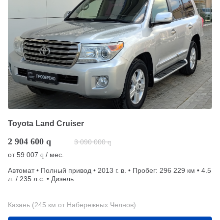
Toyota Land Cruiser
2 904 600
q
3 090 000
q
от
59 007
/ мес.
q
Автомат • Полный привод • 2013 г. в. • Пробег: 296 229 км • 4.5
л. / 235 л.с. • Дизель
Казань (245 км от Набережных Челнов)