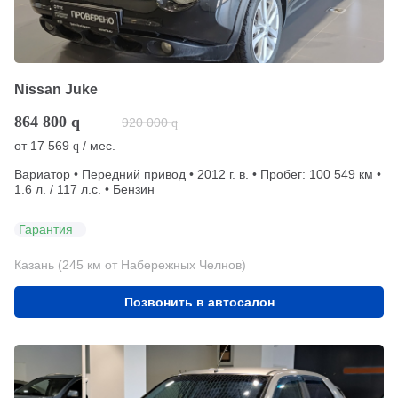
Nissan Juke
864 800
q
920 000
q
от
17 569
/ мес.
q
Вариатор • Передний привод • 2012 г. в. • Пробег: 100 549 км •
1.6 л. / 117 л.с. • Бензин
Гарантия
Казань (245 км от Набережных Челнов)
Позвонить в автосалон