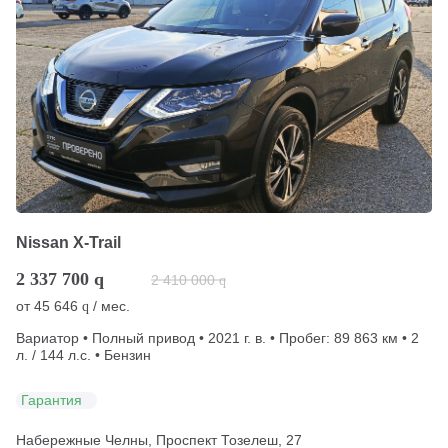
Nissan X-Trail
2 337 700
q
2 410 000
q
от
45 646
/ мес.
q
Вариатор • Полный привод • 2021 г. в. • Пробег: 89 863 км • 2
л. / 144 л.с. • Бензин
Гарантия
Набережные Челны, Проспект Тозелеш, 27