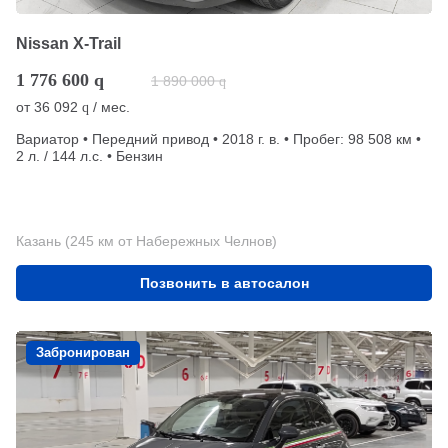
Nissan X-Trail
1 776 600
q
1 890 000
q
от
36 092
/ мес.
q
Вариатор • Передний привод • 2018 г. в. • Пробег: 98 508 км •
2 л. / 144 л.с. • Бензин
Казань (245 км от Набережных Челнов)
Позвонить в автосалон
Забронирован