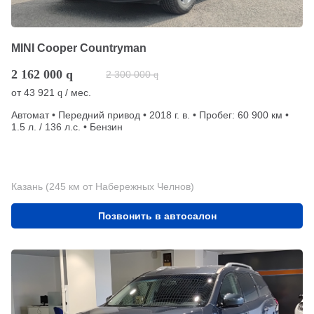
MINI Cooper Countryman
2 162 000
q
2 300 000
q
от
43 921
/ мес.
q
Автомат • Передний привод • 2018 г. в. • Пробег: 60 900 км •
1.5 л. / 136 л.с. • Бензин
Казань (245 км от Набережных Челнов)
Позвонить в автосалон